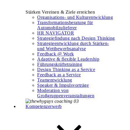
Stärken Vereinen & Ziele erreichen
Organisations- und Kulturentwicklung
Transformationsberatung für
Automobilzulieferer
HR NAVIGATOR
Strategiefindung nach Design Thinking
Strategieentwicklung durch Stärken-
und Wettbewerbsanalyse
Feedback @ Work
Adaptive & flexible Leadership
Führungskräftetraining
Design Thinking as a Service
Feedback as a Service
Teamentwicklung
Speaker & Impulsvorträge
Moderation von
Großgruppenveranstaltungen
Kompetenzerwerb