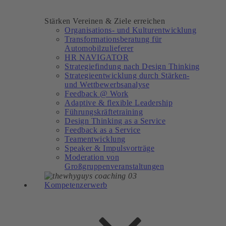
Stärken Vereinen & Ziele erreichen
Organisations- und Kulturentwicklung
Transformationsberatung für
Automobilzulieferer
HR NAVIGATOR
Strategiefindung nach Design Thinking
Strategieentwicklung durch Stärken-
und Wettbewerbsanalyse
Feedback @ Work
Adaptive & flexible Leadership
Führungskräftetraining
Design Thinking as a Service
Feedback as a Service
Teamentwicklung
Speaker & Impulsvorträge
Moderation von
Großgruppenveranstaltungen
Kompetenzerwerb