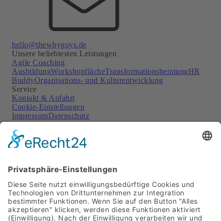
hello@thewhyguys.de
Unsere beliebtesten Leistungen
Agile Coaching
Ausbildung
Workshopfläche
Transformationsberatung
HR
Buddy
Organisations- und Kulturentwicklung
Service
Kontakt & Anfahrt
Cookie-Einstellungen
Impressum
Datenschutz
Soziale Netzwerke