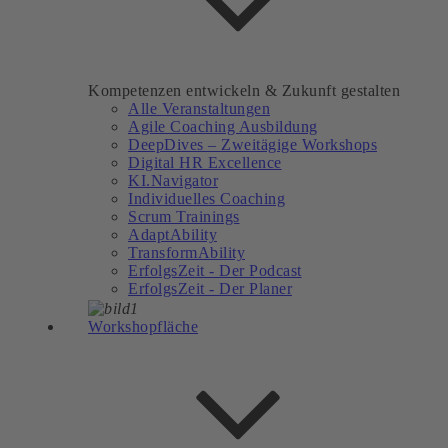
Kompetenzen entwickeln & Zukunft gestalten
Alle Veranstaltungen
Agile Coaching Ausbildung
DeepDives – Zweitägige Workshops
Digital HR Excellence
KI.Navigator
Individuelles Coaching
Scrum Trainings
AdaptAbility
TransformAbility
ErfolgsZeit - Der Podcast
ErfolgsZeit - Der Planer
Workshopfläche