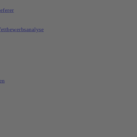
eferer
Wettbewerbsanalyse
en