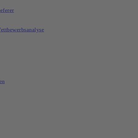
eferer
Wettbewerbsanalyse
en