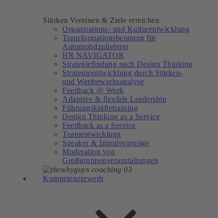
Stärken Vereinen & Ziele erreichen
Organisations- und Kulturentwicklung
Transformationsberatung für
Automobilzulieferer
HR NAVIGATOR
Strategiefindung nach Design Thinking
Strategieentwicklung durch Stärken-
und Wettbewerbsanalyse
Feedback @ Work
Adaptive & flexible Leadership
Führungskräftetraining
Design Thinking as a Service
Feedback as a Service
Teamentwicklung
Speaker & Impulsvorträge
Moderation von
Großgruppenveranstaltungen
Kompetenzerwerb