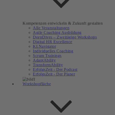
Kompetenzen entwickeln & Zukunft gestalten
Alle Veranstaltungen
Agile Coaching Ausbildung
DeepDives – Zweitägige Workshops
Digital HR Excellence
KI.Navigator
Individuelles Coaching
Scrum Trainings
AdaptAbility
TransformAbility
ErfolgsZeit - Der Podcast
ErfolgsZeit - Der Planer
Workshopfläche