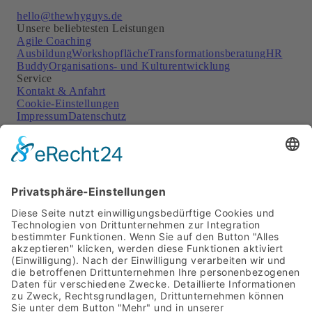
hello@thewhyguys.de
Unsere beliebtesten Leistungen
Agile Coaching
Ausbildung
Workshopfläche
Transformationsberatung
HR
Buddy
Organisations- und Kulturentwicklung
Service
Kontakt & Anfahrt
Cookie-Einstellungen
Impressum
Datenschutz
Soziale Netzwerke