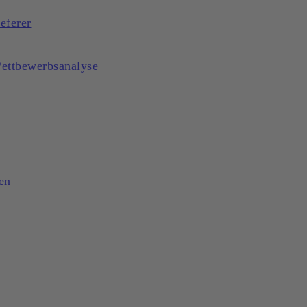
eferer
Wettbewerbsanalyse
en