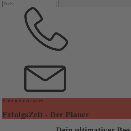
Kompetenzerwerb
ErfolgsZeit - Der Planer
Dein ultimativer Beg