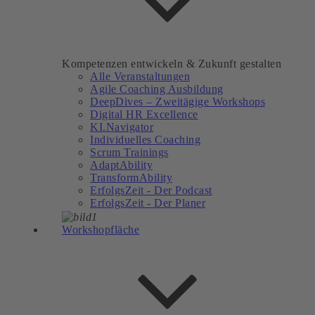
Kompetenzen entwickeln & Zukunft gestalten
Alle Veranstaltungen
Agile Coaching Ausbildung
DeepDives – Zweitägige Workshops
Digital HR Excellence
KI.Navigator
Individuelles Coaching
Scrum Trainings
AdaptAbility
TransformAbility
ErfolgsZeit - Der Podcast
ErfolgsZeit - Der Planer
Workshopfläche