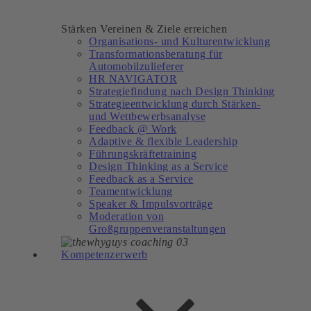
Stärken Vereinen & Ziele erreichen
Organisations- und Kulturentwicklung
Transformationsberatung für
Automobilzulieferer
HR NAVIGATOR
Strategiefindung nach Design Thinking
Strategieentwicklung durch Stärken-
und Wettbewerbsanalyse
Feedback @ Work
Adaptive & flexible Leadership
Führungskräftetraining
Design Thinking as a Service
Feedback as a Service
Teamentwicklung
Speaker & Impulsvorträge
Moderation von
Großgruppenveranstaltungen
Kompetenzerwerb