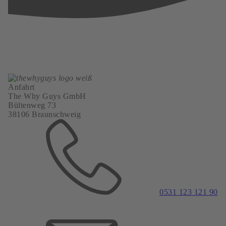
Akzeptieren
powered by
Usercentrics Consent
Management Platform
&
eRecht24
Anfahrt
The Why Guys GmbH
Bültenweg 73
38106 Braunschweig
0531 123 121 90