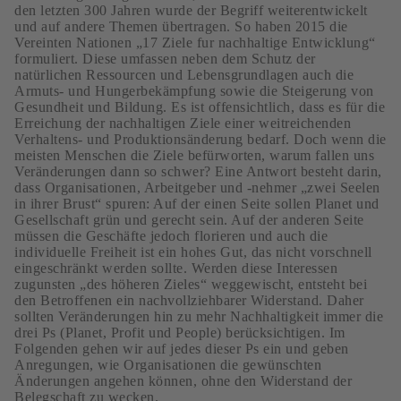
den letzten 300 Jahren wurde der Begriff weiterentwickelt
und auf andere Themen übertragen. So haben 2015 die
Vereinten Nationen „17 Ziele fur nachhaltige Entwicklung“
formuliert. Diese umfassen neben dem Schutz der
natürlichen Ressourcen und Lebensgrundlagen auch die
Armuts- und Hungerbekämpfung sowie die Steigerung von
Gesundheit und Bildung. Es ist offensichtlich, dass es für die
Erreichung der nachhaltigen Ziele einer weitreichenden
Verhaltens- und Produktionsänderung bedarf. Doch wenn die
meisten Menschen die Ziele befürworten, warum fallen uns
Veränderungen dann so schwer? Eine Antwort besteht darin,
dass Organisationen, Arbeitgeber und -nehmer „zwei Seelen
in ihrer Brust“ spuren: Auf der einen Seite sollen Planet und
Gesellschaft grün und gerecht sein. Auf der anderen Seite
müssen die Geschäfte jedoch florieren und auch die
individuelle Freiheit ist ein hohes Gut, das nicht vorschnell
eingeschränkt werden sollte. Werden diese Interessen
zugunsten „des höheren Zieles“ weggewischt, entsteht bei
den Betroffenen ein nachvollziehbarer Widerstand. Daher
sollten Veränderungen hin zu mehr Nachhaltigkeit immer die
drei Ps (Planet, Profit und People) berücksichtigen. Im
Folgenden gehen wir auf jedes dieser Ps ein und geben
Anregungen, wie Organisationen die gewünschten
Änderungen angehen können, ohne den Widerstand der
Belegschaft zu wecken.