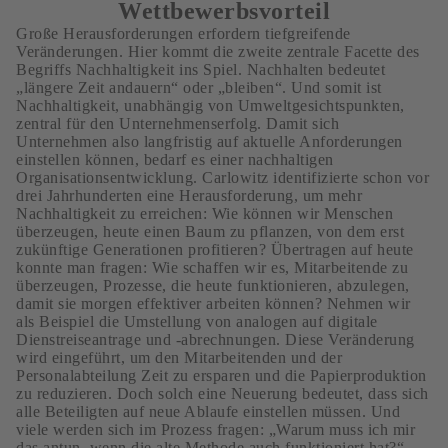
Wettbewerbsvorteil
Große Herausforderungen erfordern tiefgreifende
Veränderungen. Hier kommt die zweite zentrale Facette des
Begriffs Nachhaltigkeit ins Spiel. Nachhalten bedeutet
„längere Zeit andauern“ oder „bleiben“. Und somit ist
Nachhaltigkeit, unabhängig von Umweltgesichtspunkten,
zentral für den Unternehmenserfolg. Damit sich
Unternehmen also langfristig auf aktuelle Anforderungen
einstellen können, bedarf es einer nachhaltigen
Organisationsentwicklung. Carlowitz identifizierte schon vor
drei Jahrhunderten eine Herausforderung, um mehr
Nachhaltigkeit zu erreichen: Wie können wir Menschen
überzeugen, heute einen Baum zu pflanzen, von dem erst
zukünftige Generationen profitieren? Übertragen auf heute
konnte man fragen: Wie schaffen wir es, Mitarbeitende zu
überzeugen, Prozesse, die heute funktionieren, abzulegen,
damit sie morgen effektiver arbeiten können? Nehmen wir
als Beispiel die Umstellung von analogen auf digitale
Dienstreiseantrage und -abrechnungen. Diese Veränderung
wird eingeführt, um den Mitarbeitenden und der
Personalabteilung Zeit zu ersparen und die Papierproduktion
zu reduzieren. Doch solch eine Neuerung bedeutet, dass sich
alle Beteiligten auf neue Ablaufe einstellen müssen. Und
viele werden sich im Prozess fragen: „Warum muss ich mir
das antun, wenn die alte Methode auch funktioniert hat?“