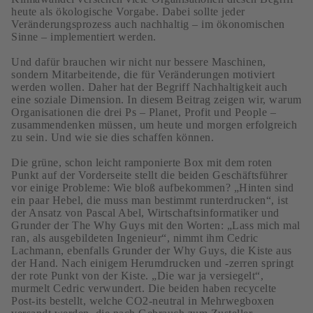
heute als ökologische Vorgabe. Dabei sollte jeder
Veränderungsprozess auch nachhaltig – im ökonomischen
Sinne – implementiert werden.
Und dafür brauchen wir nicht nur bessere Maschinen,
sondern Mitarbeitende, die für Veränderungen motiviert
werden wollen. Daher hat der Begriff Nachhaltigkeit auch
eine soziale Dimension. In diesem Beitrag zeigen wir, warum
Organisationen die drei Ps – Planet, Profit und People –
zusammendenken müssen, um heute und morgen erfolgreich
zu sein. Und wie sie dies schaffen können.
Die grüne, schon leicht ramponierte Box mit dem roten
Punkt auf der Vorderseite stellt die beiden Geschäftsführer
vor einige Probleme: Wie bloß aufbekommen? „Hinten sind
ein paar Hebel, die muss man bestimmt runterdrucken“, ist
der Ansatz von Pascal Abel, Wirtschaftsinformatiker und
Grunder der The Why Guys mit den Worten: „Lass mich mal
ran, als ausgebildeten Ingenieur“, nimmt ihm Cedric
Lachmann, ebenfalls Grunder der Why Guys, die Kiste aus
der Hand. Nach einigem Herumdrucken und -zerren springt
der rote Punkt von der Kiste. „Die war ja versiegelt“,
murmelt Cedric verwundert. Die beiden haben recycelte
Post-its bestellt, welche CO2-neutral in Mehrwegboxen