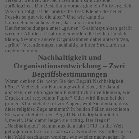
versandt werden, die nach Gebrauch zum Zusteller
zurückgehen. Der Bestellung voraus ging ein Preisvergleich.
Was nun folgt, ist der praktische Test: Kleben die neuen
Post-its so gut wie die alten? Und wie kann das
Unternehmen sicherstellen, dass auch künftige
Kaufentscheidungen unter „grünen“ Gesichtspunkten gefallt
werden? All diese Erfahrungen wollen die beiden für sich
klaren, bevor sie andere Organisationen dabei unterstutzen,
„grüne“ Veränderungen nachhaltig in ihren Strukturen zu
implementieren.
Nachhaltigkeit und
Organisationsentwicklung – Zwei
Begriffsbestimmungen
Woran denken Sie, wenn Sie den Begriff Nachhaltigkeit
hören? Vielleicht an Konsumgewohnheiten, die darauf
abzielen, den ökologischen Fußabdruck zu verkleinern, wie
Drucken auf recyceltem Papier? Oder wird ihnen bei der
grünen Klimadebatte rot vor Augen, weil Sie denken, dass
diese religiöse Zuge annimmt? In beiden Fällen assoziieren
Sie wahrscheinlich den Begriff Nachhaltigkeit mit der
Umwelt. Und damit liegen sie richtig. Der Begriff
„Nachhaltigkeit“ stammt aus dem Jahr 1713, in die Welt
getragen von Carl von Carlowitz. Kernidee: Es sollte nur so
viel Wald geschlagen werden, wie wieder nachwachst. In