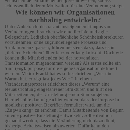
Wünschen der Mitarbeitenden gerecht werden, sodass
schlussendlich deren Motivation für eine Veränderung steigt.
Wie können wir Organisationen
nachhaltig entwickeln?
Unter Anbetracht des rasant ansteigenden Tempos von
Veränderungen, brauchen wir eine flexible und agile
Belegschaft. Lediglich oberflächliche Schönheitskorrekturen
vorzunehmen, ohne zugrundeliegende Prozesse und
Strukturen anzupassen, führen meistens dazu, dass es in
„tieferen Schichten“ über kurz oder lang knirscht. Doch wie
können die Mitarbeitenden bei der notwendigen
Transformation mitgenommen werden? Als erstes sollte ein
Sinn (engl: purpose) für die eigene Organisation definiert
werden. Viktor Frankl hat es so beschrieben: „Wer ein
Warum hat, erträgt fast jedes Wie.“ In einem
Veränderungsprozess erleichtert dieses „Warum“ eine
Neuausrichtung eingefahrener Strukturen und hilft den
Mitarbeitenden, der Umstellung einen Sinn zu geben.
Hierbei sollte darauf geachtet werden, dass der Purpose in
möglichst positiven Begriffen formuliert wird, um die
„Zugwirkung“ zu erhöhen. Damit Mitarbeitende von Beginn
an eine positive Einstellung entwickeln, sollte deutlich
gemacht werden, dass die Veränderung nicht dazu dient,
bisherige Arbeitsweisen abzuwerten. Dafür kann den