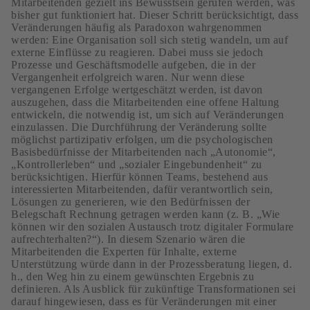
Mitarbeitenden gezielt ins Bewusstsein gerufen werden, was
bisher gut funktioniert hat. Dieser Schritt berücksichtigt, dass
Veränderungen häufig als Paradoxon wahrgenommen
werden: Eine Organisation soll sich stetig wandeln, um auf
externe Einflüsse zu reagieren. Dabei muss sie jedoch
Prozesse und Geschäftsmodelle aufgeben, die in der
Vergangenheit erfolgreich waren. Nur wenn diese
vergangenen Erfolge wertgeschätzt werden, ist davon
auszugehen, dass die Mitarbeitenden eine offene Haltung
entwickeln, die notwendig ist, um sich auf Veränderungen
einzulassen. Die Durchführung der Veränderung sollte
möglichst partizipativ erfolgen, um die psychologischen
Basisbedürfnisse der Mitarbeitenden nach „Autonomie“,
„Kontrollerleben“ und „sozialer Eingebundenheit“ zu
berücksichtigen. Hierfür können Teams, bestehend aus
interessierten Mitarbeitenden, dafür verantwortlich sein,
Lösungen zu generieren, wie den Bedürfnissen der
Belegschaft Rechnung getragen werden kann (z. B. „Wie
können wir den sozialen Austausch trotz digitaler Formulare
aufrechterhalten?“). In diesem Szenario wären die
Mitarbeitenden die Experten für Inhalte, externe
Unterstützung würde dann in der Prozessberatung liegen, d.
h., den Weg hin zu einem gewünschten Ergebnis zu
definieren. Als Ausblick für zukünftige Transformationen sei
darauf hingewiesen, dass es für Veränderungen mit einer