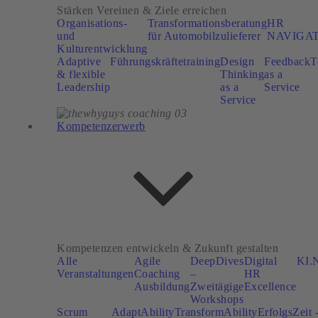
Stärken Vereinen & Ziele erreichen
Organisations-
Transformationsberatung
HR
und
für Automobilzulieferer
NAVIGA
Kulturentwicklung
Adaptive
Führungskräftetraining
Design
Feedback
T
& flexible
Thinking
as a
Leadership
as a
Service
Service
Kompetenzerwerb
Kompetenzen entwickeln & Zukunft gestalten
Alle
Agile
DeepDives
Digital
KI.N
Veranstaltungen
Coaching
–
HR
Ausbildung
Zweitägige
Excellence
Workshops
Scrum
AdaptAbility
TransformAbility
ErfolgsZeit 