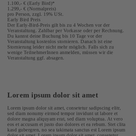
1.100,- € (Early Bird)*
1.299,- € (Normalpreis)
pro Person, zzgl. 19% USt.
Early Bird Preis
Der Early-Bird-Preis gilt bis zu 4 Wochen vor der
Veranstaltung. Zahlbar per Vorkasse oder per Rechnung.
Du kannst deine Buchung bis 10 Tage vor der
Veranstaltung kostenlos stornieren. Danach ist eine
Stornierung leider nicht mehr möglich. Falls sich zu
wenige TeilnehmerInnen anmelden, müssen wir die
Veranstaltung ggf. absagen.
Lorem ipsum dolor sit amet
Lorem ipsum dolor sit amet, consetetur sadipscing elitr,
sed diam nonumy eirmod tempor invidunt ut labore et
dolore magna aliquyam erat, sed diam voluptua. At vero
eos et accusam et justo duo dolores et ea rebum. Stet clita
kasd gubergren, no sea takimata sanctus est Lorem ipsum
dolor sit amet. Lorem ipsum dolor sit amet, consetetur