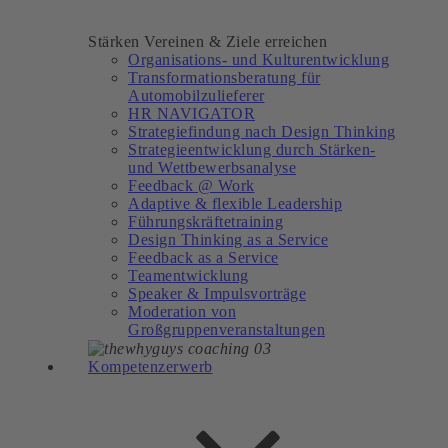
Stärken Vereinen & Ziele erreichen
Organisations- und Kulturentwicklung
Transformationsberatung für
Automobilzulieferer
HR NAVIGATOR
Strategiefindung nach Design Thinking
Strategieentwicklung durch Stärken-
und Wettbewerbsanalyse
Feedback @ Work
Adaptive & flexible Leadership
Führungskräftetraining
Design Thinking as a Service
Feedback as a Service
Teamentwicklung
Speaker & Impulsvorträge
Moderation von
Großgruppenveranstaltungen
Kompetenzerwerb