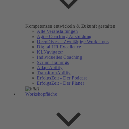
Kompetenzen entwickeln & Zukunft gestalten
Alle Veranstaltungen
Agile Coaching Ausbildung
DeepDives – Zweitägige Workshops
Digital HR Excellence
KI.Navigator
Individuelles Coaching
Scrum Trainings
AdaptAbility
TransformAbility
ErfolgsZeit - Der Podcast
ErfolgsZeit - Der Planer
Workshopfläche