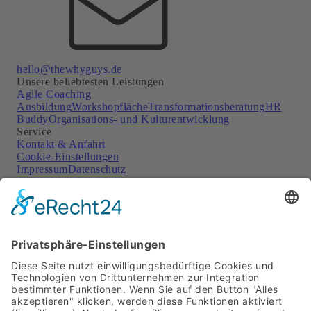
hello@thewhyguys.de
Unsere beliebtesten Leistungen
Agile Coaching
Ausbildung
Workshopfläche
Transformationsberatung
HR
Buddy
Organisations- und Kulturentwicklung
Service
Kontakt & Anfahrt
Cookie-Einstellungen
Impressum
Datenschutz
Soziale Netzwerke